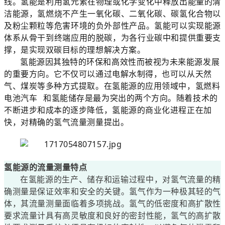
线。氢能是利用氢元素在物理或化学变化中释放出能量的清
洁能源，氢燃烧不产生一氧化碳、二氧化碳、碳氢化合物以
及粉尘颗粒等危害环境的负外部性产品。氢能可以实现能源
体系从骨干到终端应用的脱碳，为各行业碳中和提供重要支
撑，是实现双碳目标的理想解决方案。
氢能源因其独特的环保和高效性而被视为未来能源发展
的重要方向。它不仅可以通过电解水制得，也可以从天然
气、煤炭等多种方式提取。在氢能源的应用领域中，
氢燃料
电池汽车
和氢能储存是最为突出的两个方向。随着技术的
不断进步和成本的逐步降低，氢能源的商业化进程正在加
快，对精确的氢气流量测量提出。
氢能源的流量测量特点
在氢能源的生产、储存和运输过程中，对氢气流量的精
确测量是保证效率和安全的关键。氢气作为一种极其轻的气
体，其流量测量面临着多项挑战。氢气的低密度和高扩散性
要求流量计具有高灵敏度和良好的密封性能，氢气的高扩散