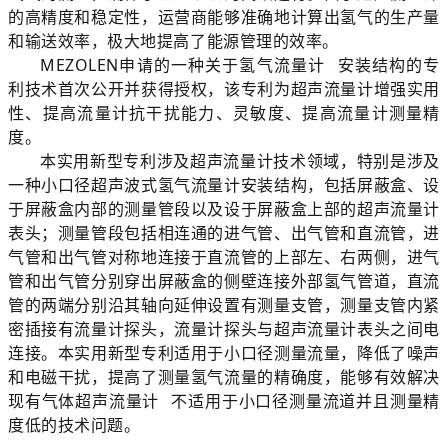
的高精度和稳定性，运营商能够准确地计算出氢气的生产量
和输送效率，极大地提高了能源管理的效率。
MEZOLEN申请的一种关于
氢气流量计
安装结构的专
利技术首次公开并获得授权，该专利为超声流量计增强实用
性、提高流量计抗干扰能力、灵敏度、提高流量计测量精
度。
本实用新型专利涉及超声流量计技术领域，特别是涉及
一种小口径超声波式氢气流量计安装结构，包括屏蔽盒、设
于屏蔽盒内部的测量管段以及设于屏蔽盒上部的超声流量计
表头；测量管段包括相连通的进气管、出气管和直流管，进
气管和出气管对称地连接于直流管的上部左、右两侧，进气
管和出气管分别穿出屏蔽盒的侧壁连接外部氢气管道，直流
管的两端分别沿其轴向延伸设置有测量支管，测量支管内紧
密插接有流量计探头，流量计探头与超声流量计表头之间电
连接。本实用新型专利适用于小口径测量流量，降低了噪声
和电磁干扰，提高了测量氢气流量的精确度，能够有效解决
现有
气体超声流量计
不适用于小口径测量流道并且测量精
度低的技术问题。