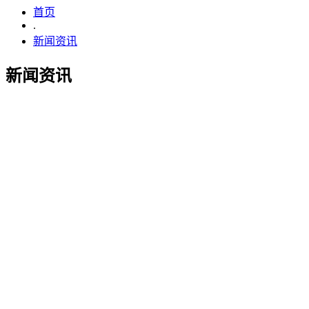
首页
.
新闻资讯
新闻资讯